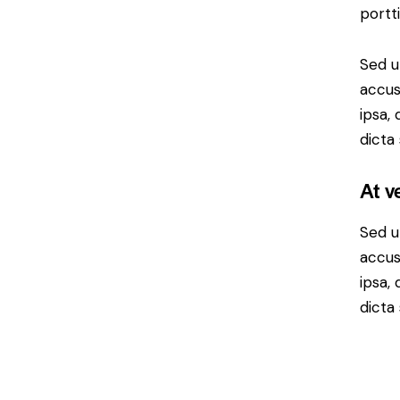
portt
Sed u
accus
ipsa,
dicta
At v
Sed u
accus
ipsa,
dicta 