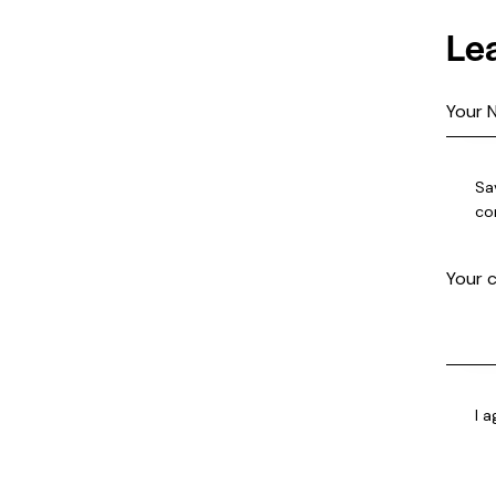
Le
Sa
co
I 