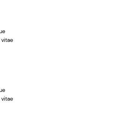
ue
 vitae
ue
 vitae