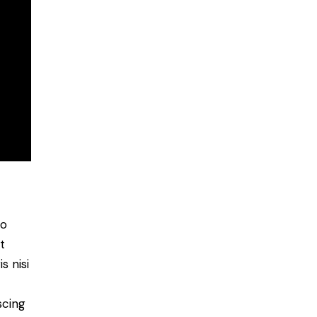
do
t
s nisi
scing