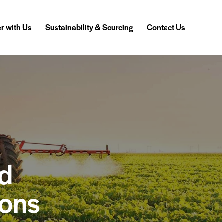
r with Us
Sustainability & Sourcing
Contact Us
ld
ions