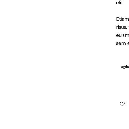
elit.
Etiam
risus
euism
sem e
agric