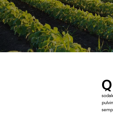
Q
sodal
pulvi
sempe