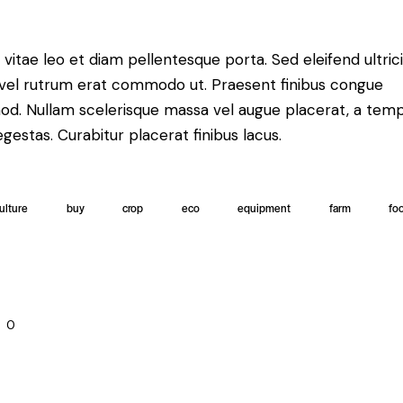
 vitae leo et diam pellentesque porta. Sed eleifend ultric
, vel rutrum erat commodo ut. Praesent finibus congue
od. Nullam scelerisque massa vel augue placerat, a tem
gestas. Curabitur placerat finibus lacus.
ulture
buy
crop
eco
equipment
farm
fo
0