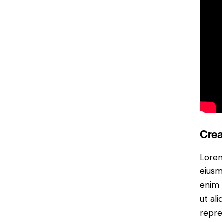
Crea
Lorem
eiusm
enim 
ut al
repre