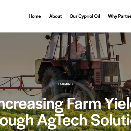
Home
About
Our Cypriol Oil
Why Partne
FARMING
ncreasing Farm Yie
ough AgTech Solut