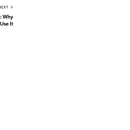
NEXT
n: Why
Use It
t