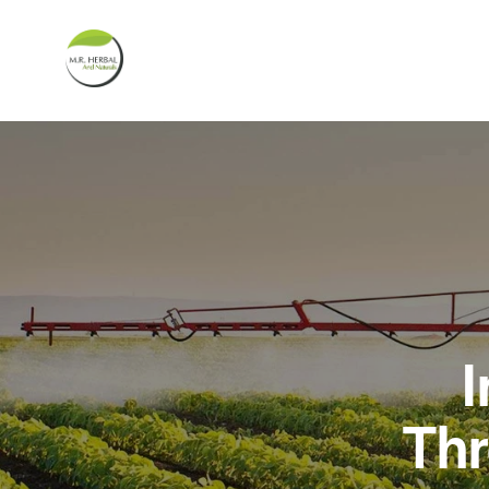
I
Thr