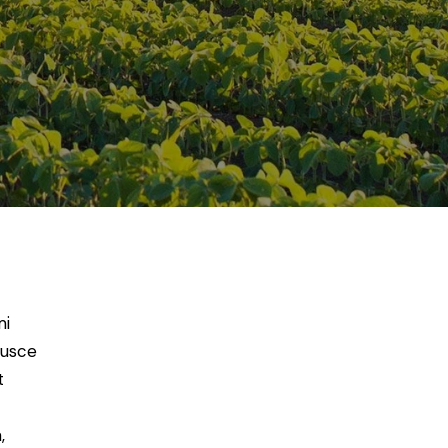
mi
Fusce
t
,